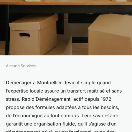
Accueil
›
Services
SERVICES
Déménagements Montpellier :
Déménager à Montpellier devient simple quand
l’expertise locale assure un transfert maîtrisé et sans
l'expertise pour un transfert
stress. Rapid’Déménagement, actif depuis 1972,
sans stress
propose des formules adaptées à tous les besoins,
de l’économique au tout compris. Leur savoir-faire
Axel
•
6 octobre 2025
•
6 min de lecture
garantit une organisation fluide, qu’il s’agisse d’un